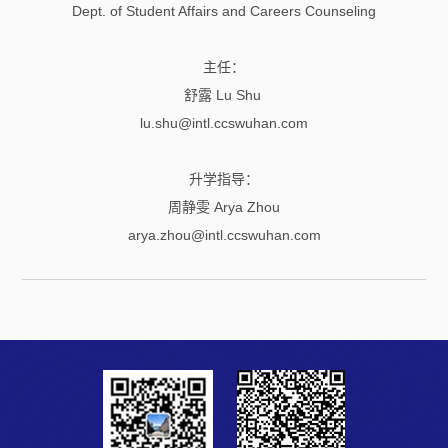
Dept. of Student Affairs and Careers Counseling
主任：
舒露 Lu Shu
lu.shu@intl.ccswuhan.com
升学指导：
周静雯 Arya Zhou
arya.zhou@intl.ccswuhan.com